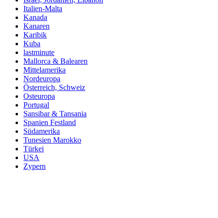
Italien-Malta
Kanada
Kanaren
Karibik
Kuba
lastminute
Mallorca & Balearen
Mittelamerika
Nordeuropa
Österreich, Schweiz
Osteuropa
Portugal
Sansibar & Tansania
Spanien Festland
Südamerika
Tunesien Marokko
Türkei
USA
Zypern