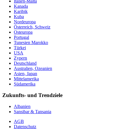
Italien-Malta
Kanada
Karibik
Kuba
Nordeuropa
Österreich, Schweiz
Osteuropa
Portugal
Tunesien Marokko
Türkei
USA
Zypern
Deutschland
Australien, Ozeanien
Asien, Japan
Mittelamerika
Südamerika
Zukunfts- und Trendziele
Albanien
Sansibar & Tansania
AGB
Datenschutz