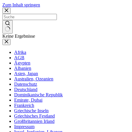
Zum Inhalt springen
Keine Ergebnisse
Afrika
AGB
Ägypten
Albanien
Asien, Japan
Australien, Ozeanien
Datenschutz
Deutschland
Dominikanische Republik
Emirate, Dubai
Frankreich
Griechische Inseln
Griechisches Festland
Großbritannien Irland
Impressum
Israel, Jordanien, Libanon