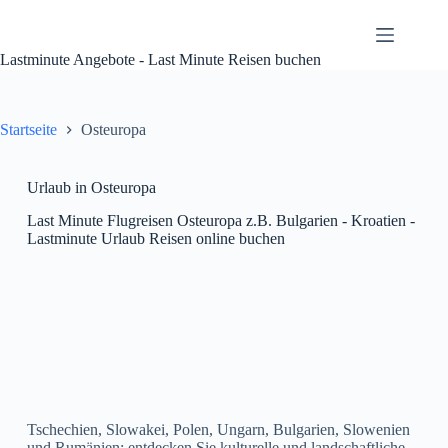
Zum
Inhalt
springen
Lastminute Angebote - Last Minute Reisen buchen
Startseite
Osteuropa
Urlaub in Osteuropa
Last Minute Flugreisen Osteuropa z.B. Bulgarien - Kroatien -
Lastminute Urlaub Reisen online buchen
Tschechien, Slowakei, Polen, Ungarn, Bulgarien, Slowenien
und Rumänien: entdecken Sie kulturelle und landschaftliche